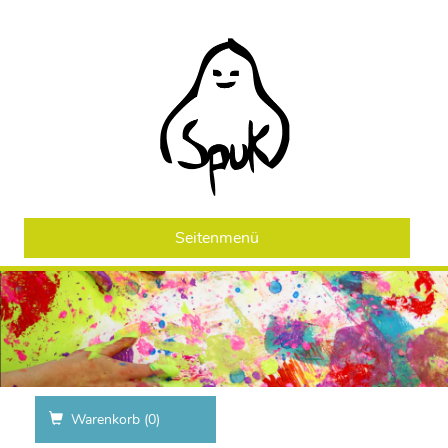
Seitenmenü
Warenkorb (
0
)