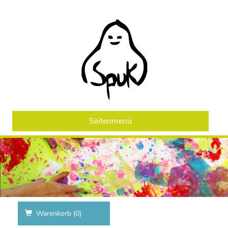
Seitenmenü
Warenkorb (
0
)