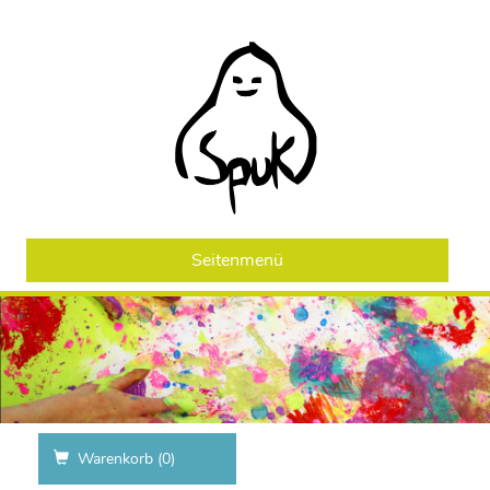
Seitenmenü
Warenkorb (
0
)