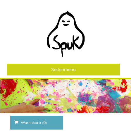
Seitenmenü
Warenkorb (
0
)