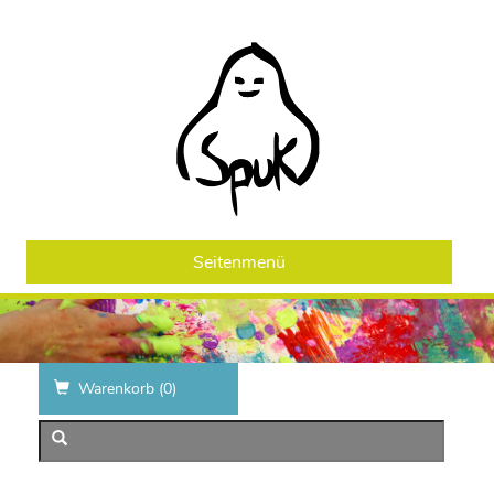
Seitenmenü
Warenkorb (
0
)