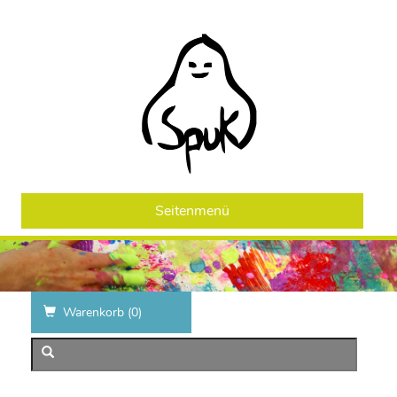
Seitenmenü
Warenkorb (
0
)