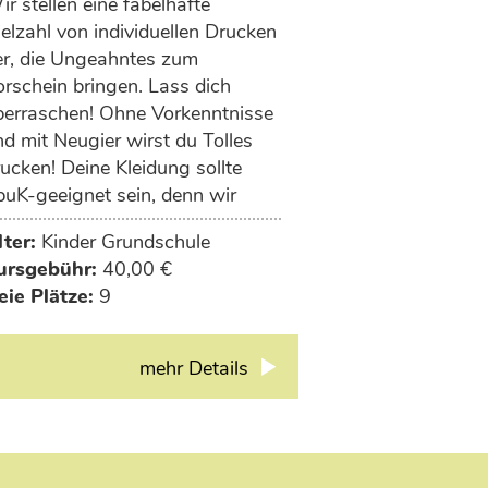
r stellen eine fabelhafte
elzahl von individuellen Drucken
er, die Ungeahntes zum
orschein bringen. Lass dich
berraschen! Ohne Vorkenntnisse
d mit Neugier wirst du Tolles
ucken! Deine Kleidung sollte
puK-geeignet sein, denn wir
beiten mit Acryl.
lter:
Kinder Grundschule
ursgebühr:
40,00 €
eie Plätze:
9
mehr Details