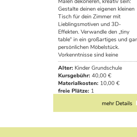
Malen dekorieren, kreativ sein:
Gestalte deinen eigenen kleinen
Tisch für dein Zimmer mit
Lieblingsmotiven und 3D-
Effekten. Verwandle den „tiny
table“ in ein großartiges und ga
persönlichen Möbelstück.
Vorkenntnisse sind keine
erforderlich. Wir besorgen einen
Alter:
Kinder Grundschule
kleinen Tisch für dich, daher fall
Kursgebühr:
40,00 €
10€ Materialkosten an.
Materialkosten:
10,00 €
freie Plätze:
1
mehr Details