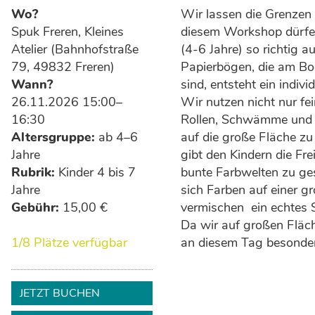
Wo?
Wir lassen die Grenzen k
Spuk Freren, Kleines
diesem Workshop dürfen
Atelier (Bahnhofstraße
(4-6 Jahre) so richtig a
79, 49832 Freren)
Papierbögen, die am Bo
Wann?
sind, entsteht ein indivi
26.11.2026 15:00–
Wir nutzen nicht nur fei
16:30
Rollen, Schwämme und 
Altersgruppe:
ab 4–6
auf die große Fläche z
Jahre
gibt den Kindern die Fre
Rubrik:
Kinder 4 bis 7
bunte Farbwelten zu ge
Jahre
sich Farben auf einer 
Gebühr:
15,00 €
vermischen ­ ein echtes 
Da wir auf großen Fläch
1/8 Plätze verfügbar
an diesem Tag besonder
JETZT BUCHEN