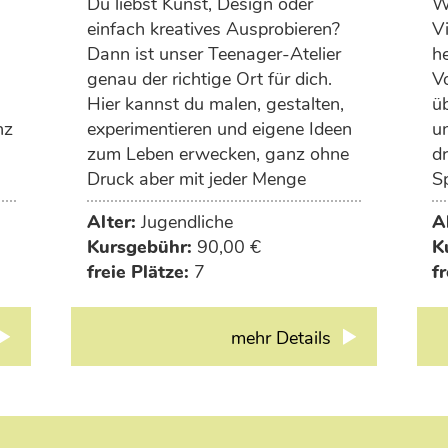
Du liebst Kunst, Design oder
Wi
einfach kreatives Ausprobieren?
Vi
Dann ist unser Teenager-Atelier
h
genau der richtige Ort für dich.
V
Hier kannst du malen, gestalten,
ü
nz
experimentieren und eigene Ideen
un
zum Leben erwecken, ganz ohne
dr
Druck aber mit jeder Menge
S
Inspiration. Ob moderne Kunst,
ar
Alter:
Jugendliche
A
en
DIY-Projekte, Upcycling, Zeichnen
Kursgebühr:
90,00 €
K
oder kreative Raumgestaltung -
freie Plätze:
7
fr
deiner Fantasie sind keine
Grenzen gesetzt.
mehr Details