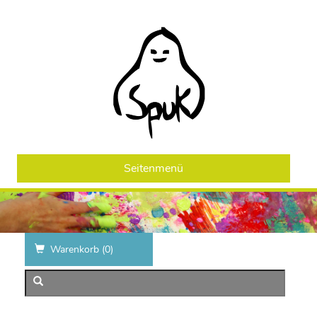
Seitenmenü
Warenkorb (
0
)