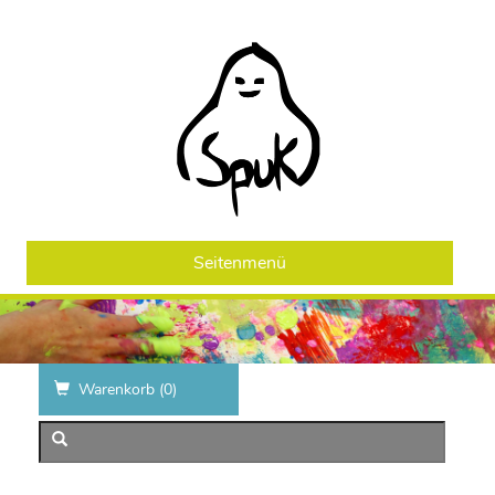
Seitenmenü
Warenkorb (
0
)