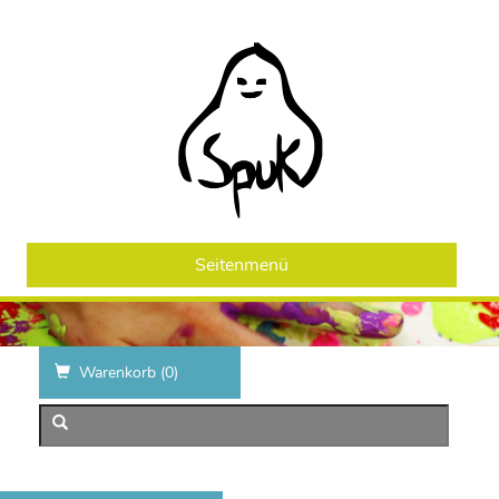
Seitenmenü
Warenkorb (
0
)