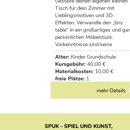
Gestalte deinen eigenen kleinen
Tisch für dein Zimmer mit
Lieblingsmotiven und 3D-
Effekten. Verwandle den „tiny
table“ in ein großartiges und ga
persönlichen Möbelstück.
Vorkenntnisse sind keine
erforderlich. Wir besorgen einen
Alter:
Kinder Grundschule
kleinen Tisch für dich, daher fall
Kursgebühr:
40,00 €
10€ Materialkosten an.
Materialkosten:
10,00 €
freie Plätze:
1
mehr Details
SPUK - SPIEL UND KUNST,