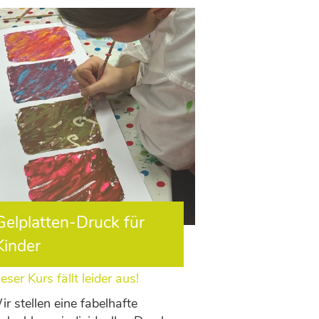
Gelplatten-Druck für
Kinder
eser Kurs fällt leider aus!
r stellen eine fabelhafte