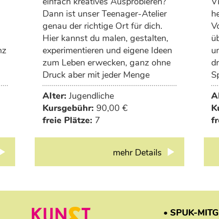
einfach kreatives Ausprobieren?
Vi
Dann ist unser Teenager-Atelier
h
genau der richtige Ort für dich.
V
Hier kannst du malen, gestalten,
ü
nz
experimentieren und eigene Ideen
un
zum Leben erwecken, ganz ohne
dr
Druck aber mit jeder Menge
S
Inspiration. Ob moderne Kunst,
ar
Alter:
Jugendliche
A
en
DIY-Projekte, Upcycling, Zeichnen
Kursgebühr:
90,00 €
K
oder kreative Raumgestaltung -
freie Plätze:
7
fr
deiner Fantasie sind keine
Grenzen gesetzt.
mehr Details
• SPUK-MIT