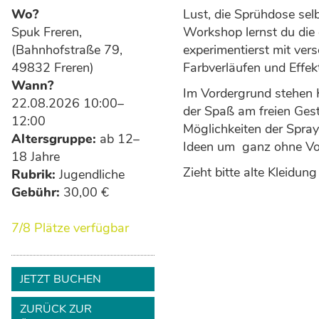
Wo?
Lust, die Sprühdose sel
Spuk Freren,
Workshop lernst du die
(Bahnhofstraße 79,
experimentierst mit ver
49832 Freren)
Farbverläufen und Effek
Wann?
Im Vordergrund stehen K
22.08.2026 10:00–
der Spaß am freien Gesta
12:00
Möglichkeiten der Spray
Altersgruppe:
ab 12–
Ideen um ­ ganz ohne Vo
18 Jahre
Zieht bitte alte Kleidun
Rubrik:
Jugendliche
Gebühr:
30,00 €
7/8 Plätze verfügbar
JETZT BUCHEN
ZURÜCK ZUR