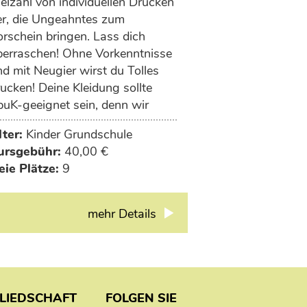
elzahl von individuellen Drucken
er, die Ungeahntes zum
orschein bringen. Lass dich
berraschen! Ohne Vorkenntnisse
d mit Neugier wirst du Tolles
ucken! Deine Kleidung sollte
puK-geeignet sein, denn wir
beiten mit Acryl.
lter:
Kinder Grundschule
ursgebühr:
40,00 €
eie Plätze:
9
mehr Details
GLIEDSCHAFT
FOLGEN SIE